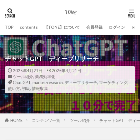
TOP
contents
【TONE】について
会員登録
ログイン
チャットGPT ディープリサーチ
2025年4月21日
2025年4月21日
ツール紹介
,
業務効率化
Chat GPT
,
market-research
,
ディープリサーチ
,
マーケティング
,
使い方
,
初級
,
情報収集
HOME
コンテンツ一覧
ツール紹介
チャットGPT ディ