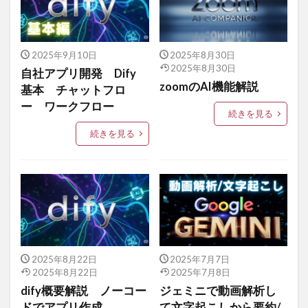
2025年9月10日
2025年8月30日
2025年8月30日
自社アプリ開発 Dify
zoomのAI機能解説
基本 チャットフロ
ー ワークフロー
続きを見る
続きを見る
2025年8月22日
2025年7月7日
2025年8月22日
2025年7月8日
dify概要解説 ノーコー
ジェミニで動画解析し
ドでアプリ作成
て文字起こしから要約/