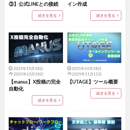
③】公式LINEとの接続
イン作成
続きを見る
続きを見る
2025年10月18日
2025年10月18日
2025年10月18日
2025年11月11日
【manus】X投稿の完全
【UTAGE】ツール概要
自動化
続きを見る
続きを見る